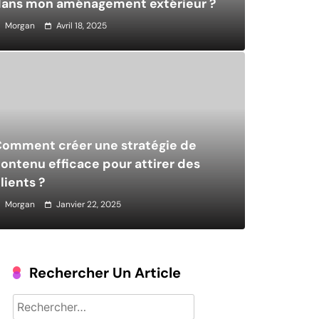
dans mon aménagement extérieur ?
Morgan
Avril 18, 2025
Maison
Juillet 15, 2026
omment créer une stratégie de
ontenu efficace pour attirer des
Installer une borne de recharge à
lients ?
domicile : contraintes électriques
Morgan
Janvier 22, 2025
aménagement
Rechercher Un Article
Rechercher :