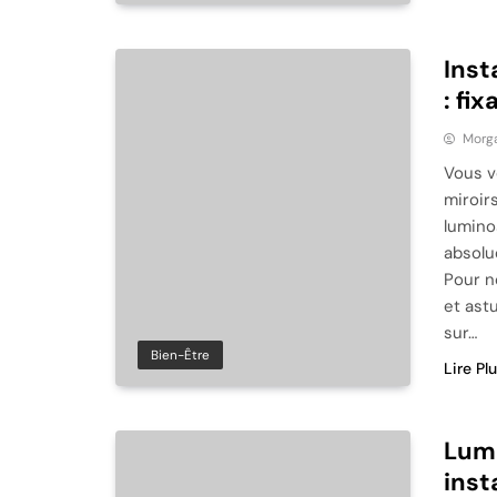
Inst
: fi
Morg
Vous v
miroir
luminos
absolu
Pour n
et ast
sur…
Bien-Être
Lire Pl
Lumi
inst