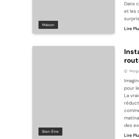
Dans c
et les
surpri
Maison
Lire Pl
Inst
rout
Morg
Imagin
pour l
La vrai
réduct
commen
matina
des e
Bien-Être
Lire Pl