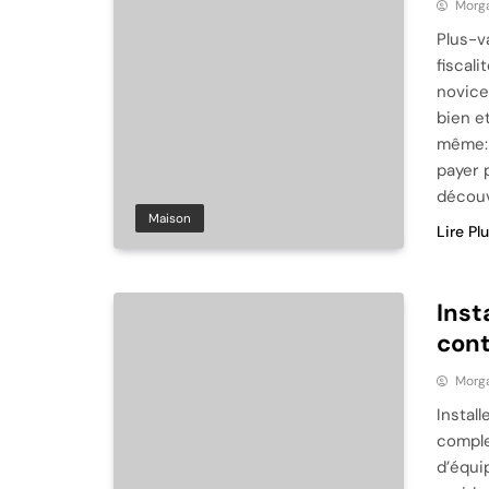
Morg
Plus-v
fiscali
novice
bien et
même: 
payer 
découv
Maison
Lire Pl
Inst
cont
Morg
Instal
comple
d’équi