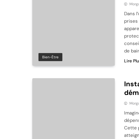
Morg
Dans l’
prises
appare
protec
conseil
de bai
Bien-Être
Lire Pl
Inst
déma
Morg
Imagin
dépens
Cette 
atteig