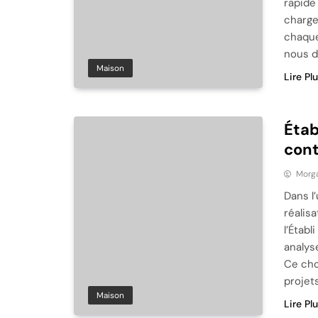
rapide
charge
chaque
nous d
Maison
Lire Pl
Étab
cont
Morg
Dans l’
réalis
l’Établ
analyse
Ce cho
projet
Maison
Lire Pl