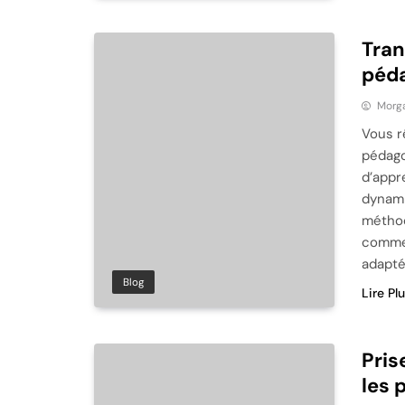
Tran
péda
Morg
Vous r
pédago
d’appre
dynami
méthod
commen
adapté
Blog
Lire Pl
Pris
les 