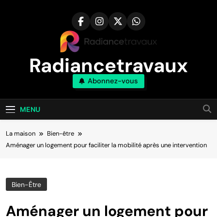
Aller
au
contenu
Radiancetravaux
Abonnez-vous
Transformez Votre Maison Naturellement
MENU
La maison
Bien-être
Aménager un logement pour faciliter la mobilité après une intervention
Bien-Être
Aménager un logement pour