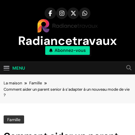
Aller
au
contenu
Radiancetravaux
Abonnez-vous
Transformez Votre Maison Naturellement
MENU
La maison
Famille
Comment aider un parent senior à s’adapter à un nouveau mode de vie
?
Famille