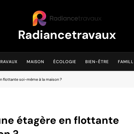
Radiancetravaux
Transformez Votre Maison Naturellement
TRAVAUX
MAISON
ÉCOLOGIE
BIEN-ÊTRE
FAMILL
n flottante soi-même à la maison ?
ne étagère en flottante
on ?