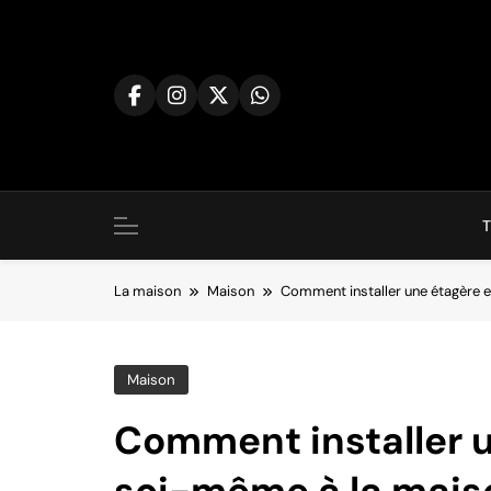
Aller
au
contenu
La maison
Maison
Comment installer une étagère e
Maison
Comment installer u
soi-même à la mais