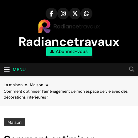
Aller
au
contenu
Radiancetravaux
Abonnez-vous
Transformez Votre Maison Naturellement
MENU
La maison
Maison
Comment optimiser l’aménagement de mon espace de vie avec des
décorations intérieures ?
Maison