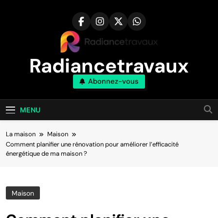
Aller
au
contenu
Radiancetravaux
Abonnez-vous
Transformez Votre Maison Naturellement
MENU
La maison
Maison
Comment planifier une rénovation pour améliorer l’efficacité
énergétique de ma maison ?
Maison