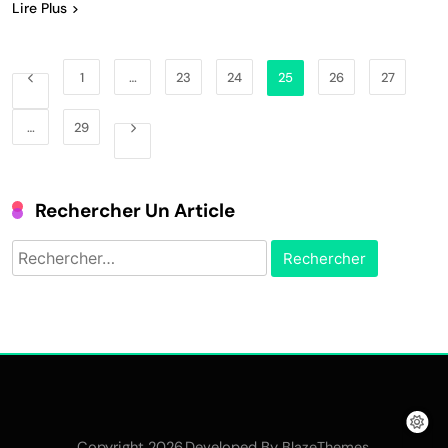
Lire Plus
1
…
23
24
25
26
27
…
29
Rechercher Un Article
Rechercher :
Copyright 2026.Developed By
.
BlazeThemes