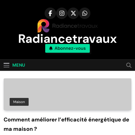
Aller
au
contenu
Radiancetravaux
Abonnez-vous
Transformez Votre Maison Naturellement
MENU
Maison
Comment améliorer l’efficacité énergétique de
ma maison ?