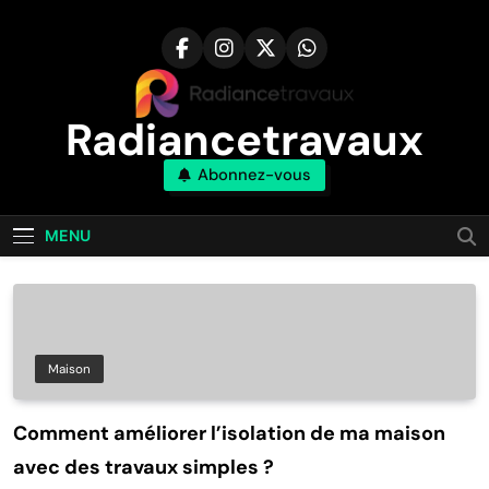
Aller
au
contenu
Radiancetravaux
Abonnez-vous
Transformez Votre Maison Naturellement
MENU
Maison
Comment améliorer l’isolation de ma maison
avec des travaux simples ?